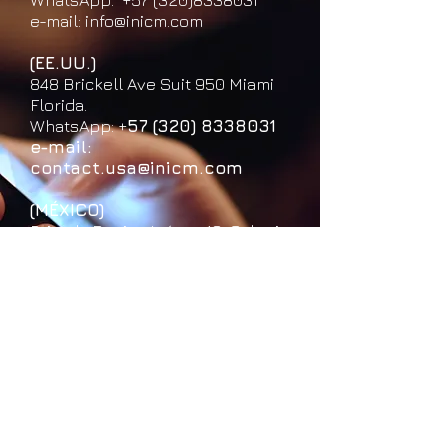
WhatsApp:
+57 (320)8338031
e-mail:
info@inicm.com
(EE.UU.)
848 Brickell Ave Suit 950 Miami
Florida.
WhatsApp
: +
57 (320) 8338031
e-mail:
contact.usa@inicm.com
(MÉXICO)
Privada Benito Juárez 48, Colonia
Santiago Tlaxomulco, Toluca,
Estado de México. C.P. 50280
WhatsApp: +
57 (320) 8338031