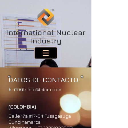
International Nuclear
Industry
DATOS DE CONTACTO:
E-mail:
info@inicm.com
(COLOMBIA)
Calle 17a #17-04 Fusagasugá
Cundinamarca